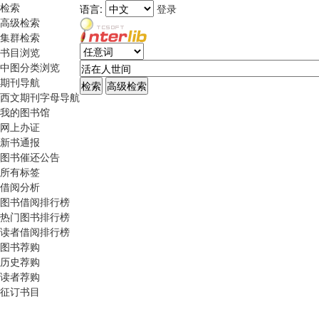
检索
语言:
登录
高级检索
集群检索
书目浏览
中图分类浏览
期刊导航
西文期刊字母导航
我的图书馆
网上办证
新书通报
图书催还公告
所有标签
借阅分析
图书借阅排行榜
热门图书排行榜
读者借阅排行榜
图书荐购
历史荐购
读者荐购
征订书目