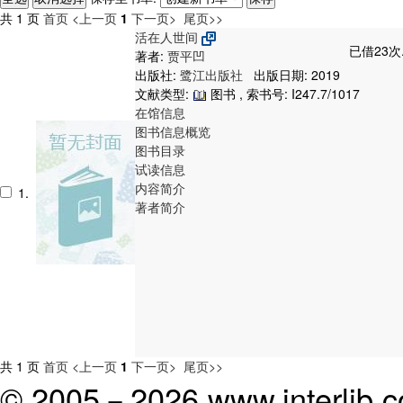
共 1 页
首页
<上一页
1
下一页>
尾页>>
活在人世间
已借23次
著者:
贾平凹
出版社:
鹭江出版社
出版日期: 2019
文献类型:
图书 , 索书号:
I247.7/1017
在馆信息
图书信息概览
图书目录
试读信息
内容简介
1.
著者简介
共 1 页
首页
<上一页
1
下一页>
尾页>>
© 2005－
2026 www.interlib.co