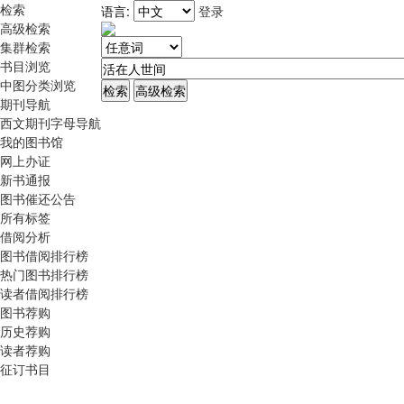
检索
语言:
登录
高级检索
集群检索
书目浏览
中图分类浏览
期刊导航
西文期刊字母导航
我的图书馆
网上办证
新书通报
图书催还公告
所有标签
借阅分析
图书借阅排行榜
热门图书排行榜
读者借阅排行榜
图书荐购
历史荐购
读者荐购
征订书目