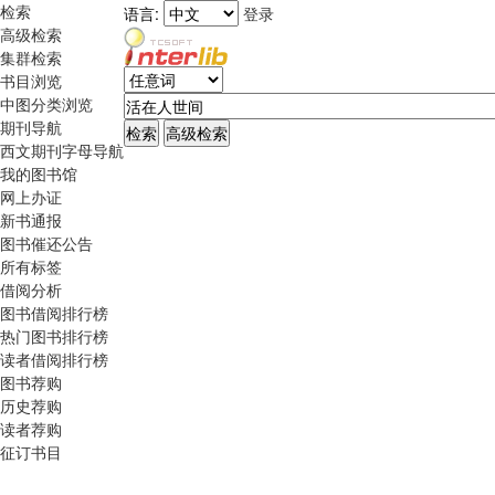
检索
语言:
登录
高级检索
集群检索
书目浏览
中图分类浏览
期刊导航
西文期刊字母导航
我的图书馆
网上办证
新书通报
图书催还公告
所有标签
借阅分析
图书借阅排行榜
热门图书排行榜
读者借阅排行榜
图书荐购
历史荐购
读者荐购
征订书目