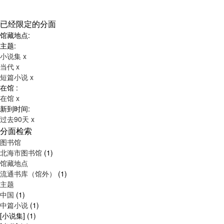
已经限定的分面
馆藏地点:
主题:
小说集
x
当代
x
短篇小说
x
在馆 :
在馆
x
新到时间:
过去90天
x
分面检索
图书馆
北海市图书馆
(1)
馆藏地点
流通书库（馆外）
(1)
主题
中国
(1)
中篇小说
(1)
[小说集]
(1)