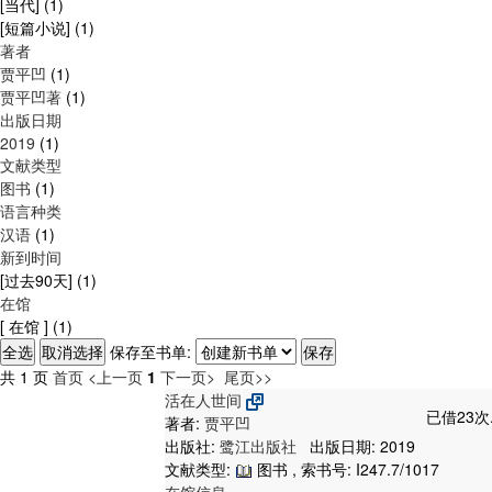
[当代]
(1)
[短篇小说]
(1)
著者
贾平凹
(1)
贾平凹著
(1)
出版日期
2019
(1)
文献类型
图书
(1)
语言种类
汉语
(1)
新到时间
[过去90天]
(1)
在馆
[ 在馆 ]
(1)
保存至书单:
共 1 页
首页
<上一页
1
下一页>
尾页>>
活在人世间
已借23次
著者:
贾平凹
出版社:
鹭江出版社
出版日期: 2019
文献类型:
图书 , 索书号:
I247.7/1017
在馆信息