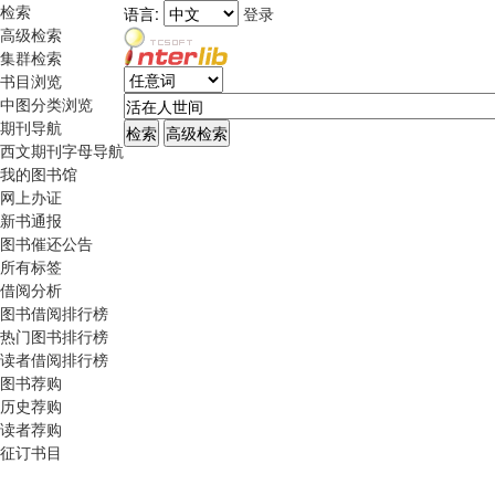
检索
语言:
登录
高级检索
集群检索
书目浏览
中图分类浏览
期刊导航
西文期刊字母导航
我的图书馆
网上办证
新书通报
图书催还公告
所有标签
借阅分析
图书借阅排行榜
热门图书排行榜
读者借阅排行榜
图书荐购
历史荐购
读者荐购
征订书目