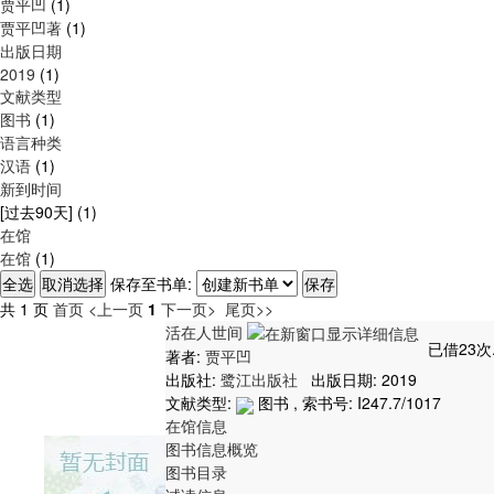
贾平凹
(1)
贾平凹著
(1)
出版日期
2019
(1)
文献类型
图书
(1)
语言种类
汉语
(1)
新到时间
[过去90天]
(1)
在馆
在馆
(1)
保存至书单:
共 1 页
首页
<上一页
1
下一页>
尾页>>
活在人世间
已借23次
著者:
贾平凹
出版社:
鹭江出版社
出版日期: 2019
文献类型:
图书 , 索书号:
I247.7/1017
在馆信息
图书信息概览
图书目录