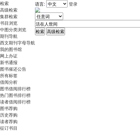
检索
语言:
登录
高级检索
集群检索
书目浏览
中图分类浏览
期刊导航
西文期刊字母导航
我的图书馆
网上办证
新书通报
图书催还公告
所有标签
借阅分析
图书借阅排行榜
热门图书排行榜
读者借阅排行榜
图书荐购
历史荐购
读者荐购
征订书目