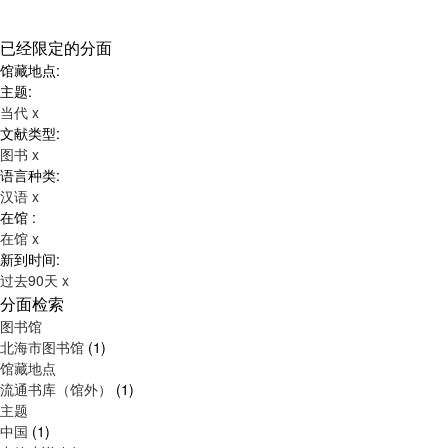
已经限定的分面
馆藏地点:
主题:
当代
x
文献类型:
图书
x
语言种类:
汉语
x
在馆 :
在馆
x
新到时间:
过去90天
x
分面检索
图书馆
北海市图书馆
(1)
馆藏地点
流通书库（馆外）
(1)
主题
中国
(1)