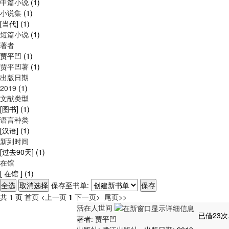
中篇小说
(1)
小说集
(1)
[当代]
(1)
短篇小说
(1)
著者
贾平凹
(1)
贾平凹著
(1)
出版日期
2019
(1)
文献类型
[图书]
(1)
语言种类
[汉语]
(1)
新到时间
[过去90天]
(1)
在馆
[ 在馆 ]
(1)
保存至书单:
共 1 页
首页
<上一页
1
下一页>
尾页>>
活在人世间
已借23次
著者:
贾平凹