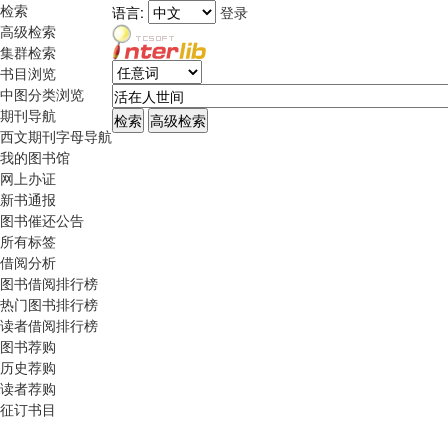
检索
语言:
登录
高级检索
集群检索
书目浏览
中图分类浏览
期刊导航
西文期刊字母导航
我的图书馆
网上办证
新书通报
图书催还公告
所有标签
借阅分析
图书借阅排行榜
热门图书排行榜
读者借阅排行榜
图书荐购
历史荐购
读者荐购
征订书目