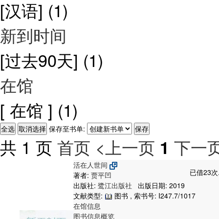
[汉语]
(1)
新到时间
[过去90天]
(1)
在馆
[ 在馆 ]
(1)
保存至书单:
共 1 页
首页
<上一页
下一页
1
活在人世间
已借23次
著者:
贾平凹
出版社:
鹭江出版社
出版日期: 2019
文献类型:
图书 , 索书号:
I247.7/1017
在馆信息
图书信息概览