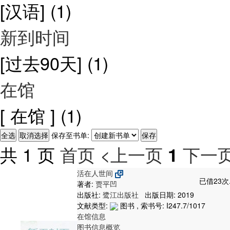
[汉语]
(1)
新到时间
[过去90天]
(1)
在馆
[ 在馆 ]
(1)
保存至书单:
共 1 页
首页
<上一页
下一页
1
活在人世间
已借23次
著者:
贾平凹
出版社:
鹭江出版社
出版日期: 2019
文献类型:
图书 , 索书号:
I247.7/1017
在馆信息
图书信息概览