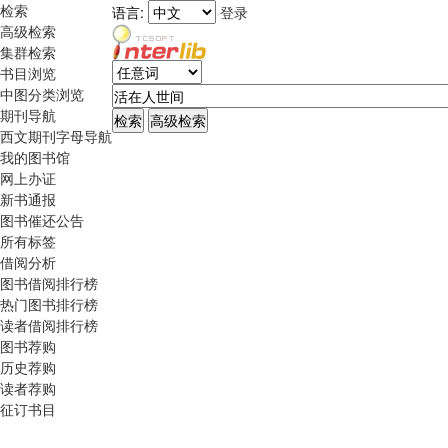
检索
语言:
登录
高级检索
集群检索
书目浏览
中图分类浏览
期刊导航
西文期刊字母导航
我的图书馆
网上办证
新书通报
图书催还公告
所有标签
借阅分析
图书借阅排行榜
热门图书排行榜
读者借阅排行榜
图书荐购
历史荐购
读者荐购
征订书目