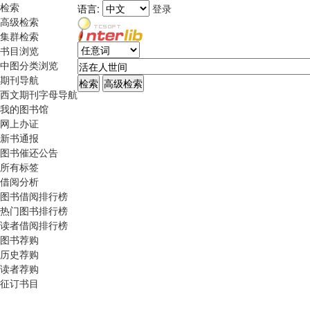
检索
语言:
登录
高级检索
集群检索
书目浏览
中图分类浏览
期刊导航
西文期刊字母导航
我的图书馆
网上办证
新书通报
图书催还公告
所有标签
借阅分析
图书借阅排行榜
热门图书排行榜
读者借阅排行榜
图书荐购
历史荐购
读者荐购
征订书目