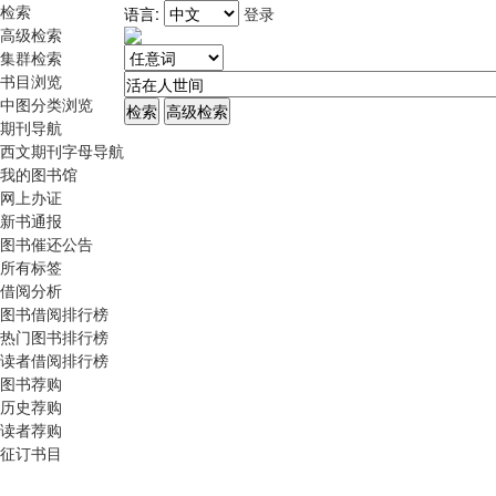
检索
语言:
登录
高级检索
集群检索
书目浏览
中图分类浏览
期刊导航
西文期刊字母导航
我的图书馆
网上办证
新书通报
图书催还公告
所有标签
借阅分析
图书借阅排行榜
热门图书排行榜
读者借阅排行榜
图书荐购
历史荐购
读者荐购
征订书目