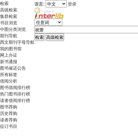
检索
语言:
登录
高级检索
集群检索
书目浏览
中图分类浏览
期刊导航
西文期刊字母导航
我的图书馆
网上办证
新书通报
图书催还公告
所有标签
借阅分析
图书借阅排行榜
热门图书排行榜
读者借阅排行榜
图书荐购
历史荐购
读者荐购
征订书目