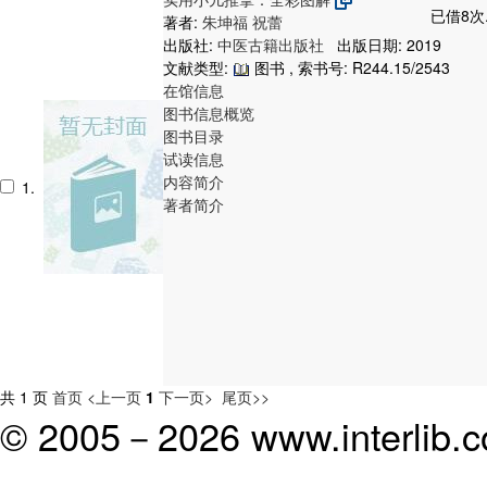
已借8次
著者:
朱坤福
祝蕾
出版社:
中医古籍出版社
出版日期: 2019
文献类型:
图书 , 索书号:
R244.15/2543
在馆信息
图书信息概览
图书目录
试读信息
内容简介
1.
著者简介
共 1 页
首页
<上一页
1
下一页>
尾页>>
© 2005－
2026 www.interlib.co