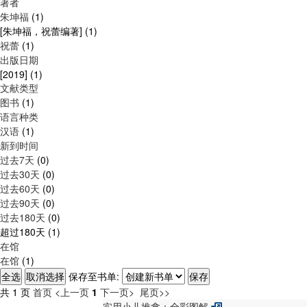
著者
朱坤福
(1)
[朱坤福，祝蕾编著]
(1)
祝蕾
(1)
出版日期
[2019]
(1)
文献类型
图书
(1)
语言种类
汉语
(1)
新到时间
过去7天
(0)
过去30天
(0)
过去60天
(0)
过去90天
(0)
过去180天
(0)
超过180天
(1)
在馆
在馆
(1)
保存至书单:
共 1 页
首页
<上一页
1
下一页>
尾页>>
实用小儿推拿：全彩图解