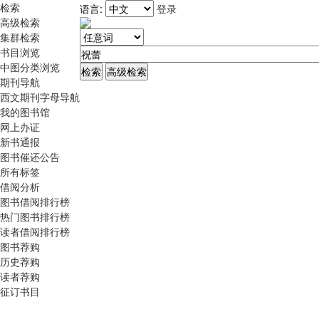
检索
语言:
登录
高级检索
集群检索
书目浏览
中图分类浏览
期刊导航
西文期刊字母导航
我的图书馆
网上办证
新书通报
图书催还公告
所有标签
借阅分析
图书借阅排行榜
热门图书排行榜
读者借阅排行榜
图书荐购
历史荐购
读者荐购
征订书目