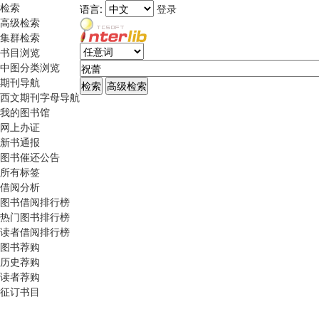
检索
语言:
登录
高级检索
集群检索
书目浏览
中图分类浏览
期刊导航
西文期刊字母导航
我的图书馆
网上办证
新书通报
图书催还公告
所有标签
借阅分析
图书借阅排行榜
热门图书排行榜
读者借阅排行榜
图书荐购
历史荐购
读者荐购
征订书目