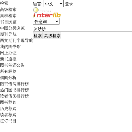
检索
语言:
登录
高级检索
集群检索
书目浏览
中图分类浏览
期刊导航
西文期刊字母导航
我的图书馆
网上办证
新书通报
图书催还公告
所有标签
借阅分析
图书借阅排行榜
热门图书排行榜
读者借阅排行榜
图书荐购
历史荐购
读者荐购
征订书目