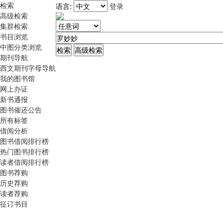
检索
语言:
登录
高级检索
集群检索
书目浏览
中图分类浏览
期刊导航
西文期刊字母导航
我的图书馆
网上办证
新书通报
图书催还公告
所有标签
借阅分析
图书借阅排行榜
热门图书排行榜
读者借阅排行榜
图书荐购
历史荐购
读者荐购
征订书目