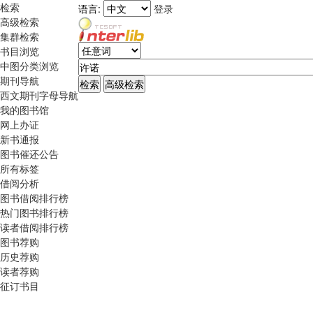
检索
语言:
登录
高级检索
集群检索
书目浏览
中图分类浏览
期刊导航
西文期刊字母导航
我的图书馆
网上办证
新书通报
图书催还公告
所有标签
借阅分析
图书借阅排行榜
热门图书排行榜
读者借阅排行榜
图书荐购
历史荐购
读者荐购
征订书目