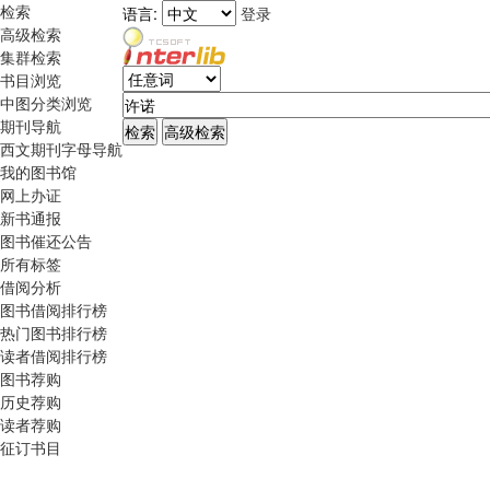
检索
语言:
登录
高级检索
集群检索
书目浏览
中图分类浏览
期刊导航
西文期刊字母导航
我的图书馆
网上办证
新书通报
图书催还公告
所有标签
借阅分析
图书借阅排行榜
热门图书排行榜
读者借阅排行榜
图书荐购
历史荐购
读者荐购
征订书目