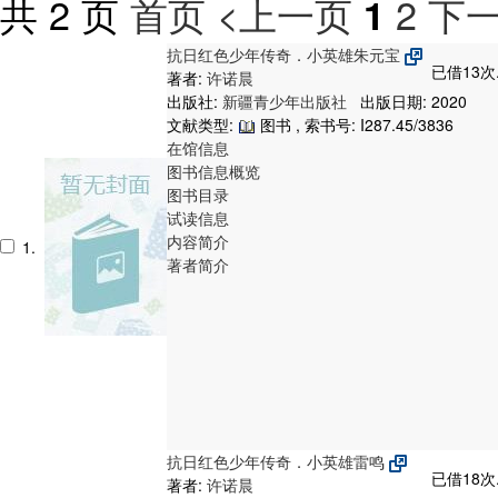
共 2 页
首页
<上一页
2
下一
1
抗日红色少年传奇．小英雄朱元宝
已借13次
著者:
许诺晨
出版社:
新疆青少年出版社
出版日期: 2020
文献类型:
图书 , 索书号:
I287.45/3836
在馆信息
图书信息概览
图书目录
试读信息
内容简介
1.
著者简介
抗日红色少年传奇．小英雄雷鸣
已借18次
著者:
许诺晨