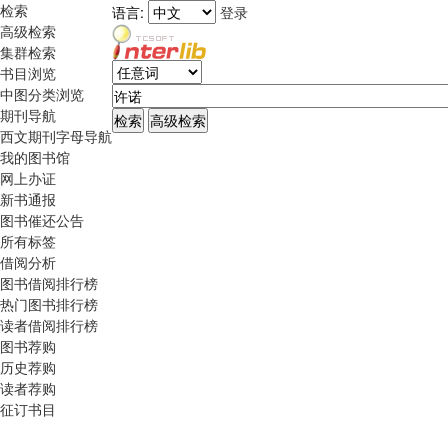
检索
语言:
登录
高级检索
集群检索
书目浏览
中图分类浏览
期刊导航
西文期刊字母导航
我的图书馆
网上办证
新书通报
图书催还公告
所有标签
借阅分析
图书借阅排行榜
热门图书排行榜
读者借阅排行榜
图书荐购
历史荐购
读者荐购
征订书目