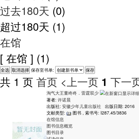
过去180天
(0)
超过180天
(1)
在馆
[ 在馆 ]
(1)
保存至书单:
共 1 页
首页
<上一页
下一页
1
淘气大王董咚咚．雷霆双少
著者:
许诺晨
出版社:
安徽少年儿童出版社
出版日期: 2016
文献类型:
图书 , 索书号:
I287.45/3836
在馆信息
图书信息概览
图书目录
试读信息