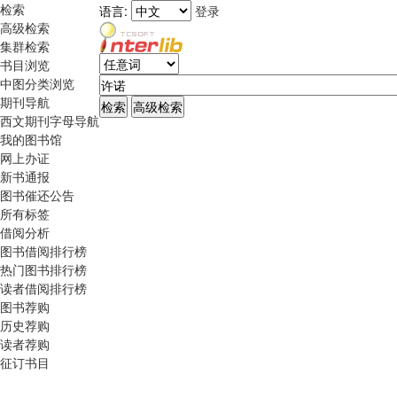
检索
语言:
登录
高级检索
集群检索
书目浏览
中图分类浏览
期刊导航
西文期刊字母导航
我的图书馆
网上办证
新书通报
图书催还公告
所有标签
借阅分析
图书借阅排行榜
热门图书排行榜
读者借阅排行榜
图书荐购
历史荐购
读者荐购
征订书目