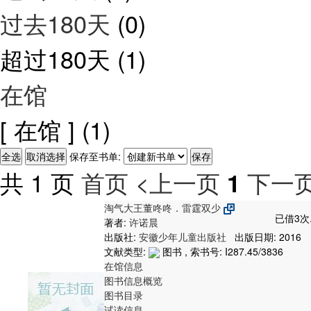
过去180天
(0)
超过180天
(1)
在馆
[ 在馆 ]
(1)
保存至书单:
共 1 页
首页
<上一页
下一页
1
淘气大王董咚咚．雷霆双少
已借3次
著者:
许诺晨
出版社:
安徽少年儿童出版社
出版日期: 2016
文献类型:
图书 , 索书号:
I287.45/3836
在馆信息
图书信息概览
图书目录
试读信息