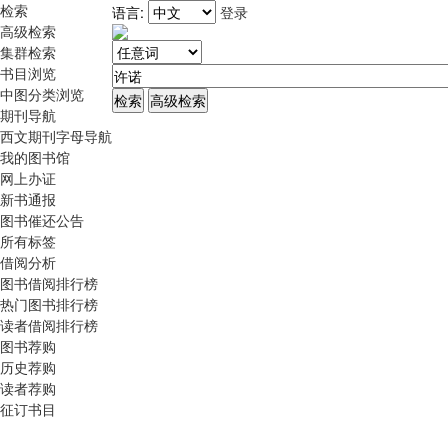
检索
语言:
登录
高级检索
集群检索
书目浏览
中图分类浏览
期刊导航
西文期刊字母导航
我的图书馆
网上办证
新书通报
图书催还公告
所有标签
借阅分析
图书借阅排行榜
热门图书排行榜
读者借阅排行榜
图书荐购
历史荐购
读者荐购
征订书目