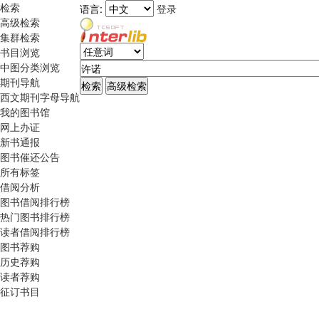
检索
语言:
登录
高级检索
集群检索
书目浏览
中图分类浏览
期刊导航
西文期刊字母导航
我的图书馆
网上办证
新书通报
图书催还公告
所有标签
借阅分析
图书借阅排行榜
热门图书排行榜
读者借阅排行榜
图书荐购
历史荐购
读者荐购
征订书目