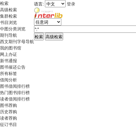
检索
语言:
登录
高级检索
集群检索
书目浏览
中图分类浏览
期刊导航
西文期刊字母导航
我的图书馆
网上办证
新书通报
图书催还公告
所有标签
借阅分析
图书借阅排行榜
热门图书排行榜
读者借阅排行榜
图书荐购
历史荐购
读者荐购
征订书目