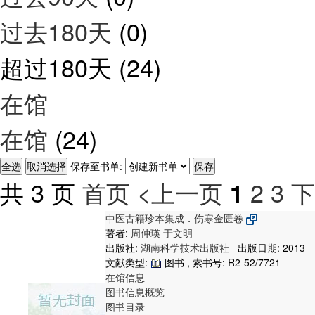
过去180天
(0)
超过180天
(24)
在馆
在馆
(24)
保存至书单:
共 3 页
首页
<上一页
2
3
下
1
中医古籍珍本集成．伤寒金匮卷
著者:
周仲瑛
于文明
出版社:
湖南科学技术出版社
出版日期: 2013
文献类型:
图书 , 索书号:
R2-52/7721
在馆信息
图书信息概览
图书目录