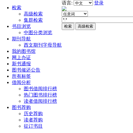
语言:
登录
检索
高级检索
集群检索
书目浏览
中图分类浏览
期刊导航
西文期刊字母导航
我的图书馆
网上办证
新书通报
图书催还公告
所有标签
借阅分析
图书借阅排行榜
热门图书排行榜
读者借阅排行榜
图书荐购
历史荐购
读者荐购
征订书目