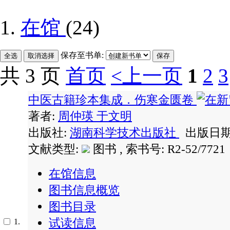
在馆
(24)
保存至书单:
共 3 页
首页
<上一页
1
2
3
中医古籍珍本集成．伤寒金匮卷
著者:
周仲瑛
于文明
出版社:
湖南科学技术出版社
出版日期: 
文献类型:
图书 , 索书号:
R2-52/7721
在馆信息
图书信息概览
图书目录
试读信息
1.