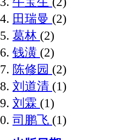
牛宝生
(2)
田瑞曼
(2)
葛林
(2)
钱潢
(2)
陈修园
(2)
刘道清
(1)
刘霖
(1)
司鹏飞
(1)