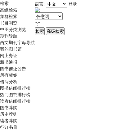
检索
语言:
登录
高级检索
集群检索
书目浏览
中图分类浏览
期刊导航
西文期刊字母导航
我的图书馆
网上办证
新书通报
图书催还公告
所有标签
借阅分析
图书借阅排行榜
热门图书排行榜
读者借阅排行榜
图书荐购
历史荐购
读者荐购
征订书目