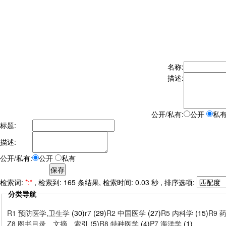
名称:
描述:
公开/私有:
公开
私
标题:
描述:
公开/私有:
公开
私有
检索词:
*:*
, 检索到: 165 条结果, 检索时间: 0.03 秒 , 排序选项:
分类导航
R1 预防医学,卫生学
(30)
r7
(29)
R2 中国医学
(27)
R5 内科学
(15)
R9 
Z8 图书目录、文摘、索引
(5)
R8 特种医学
(4)
P7 海洋学
(1)