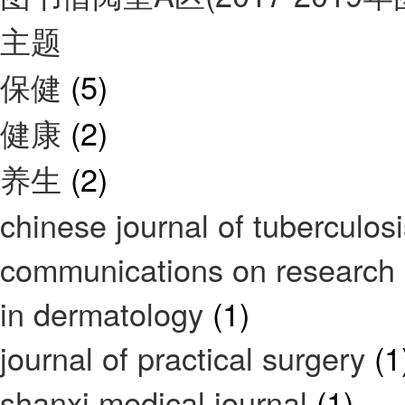
主题
保健
(5)
健康
(2)
养生
(2)
chinese journal of tuberculos
communications on research i
in dermatology
(1)
journal of practical surgery
(1
shanxi medical journal
(1)