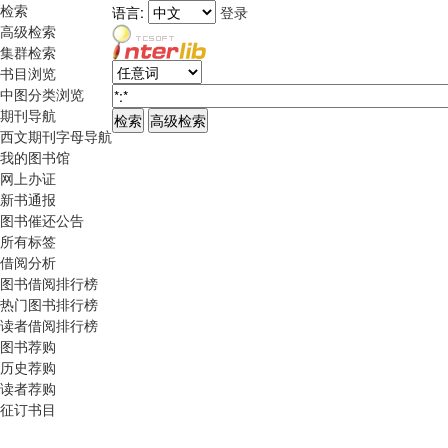
检索
语言:
登录
高级检索
集群检索
书目浏览
中图分类浏览
期刊导航
西文期刊字母导航
我的图书馆
网上办证
新书通报
图书催还公告
所有标签
借阅分析
图书借阅排行榜
热门图书排行榜
读者借阅排行榜
图书荐购
历史荐购
读者荐购
征订书目