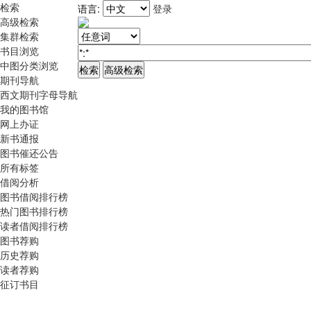
检索
语言:
登录
高级检索
集群检索
书目浏览
中图分类浏览
期刊导航
西文期刊字母导航
我的图书馆
网上办证
新书通报
图书催还公告
所有标签
借阅分析
图书借阅排行榜
热门图书排行榜
读者借阅排行榜
图书荐购
历史荐购
读者荐购
征订书目