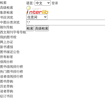
检索
语言:
登录
高级检索
集群检索
书目浏览
中图分类浏览
期刊导航
西文期刊字母导航
我的图书馆
网上办证
新书通报
图书催还公告
所有标签
借阅分析
图书借阅排行榜
热门图书排行榜
读者借阅排行榜
图书荐购
历史荐购
读者荐购
征订书目