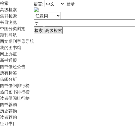
检索
语言:
登录
高级检索
集群检索
书目浏览
中图分类浏览
期刊导航
西文期刊字母导航
我的图书馆
网上办证
新书通报
图书催还公告
所有标签
借阅分析
图书借阅排行榜
热门图书排行榜
读者借阅排行榜
图书荐购
历史荐购
读者荐购
征订书目