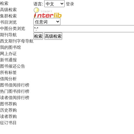
检索
语言:
登录
高级检索
集群检索
书目浏览
中图分类浏览
期刊导航
西文期刊字母导航
我的图书馆
网上办证
新书通报
图书催还公告
所有标签
借阅分析
图书借阅排行榜
热门图书排行榜
读者借阅排行榜
图书荐购
历史荐购
读者荐购
征订书目