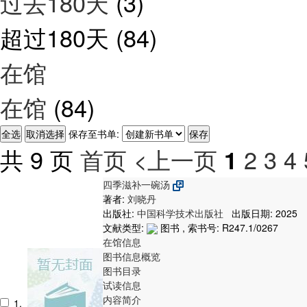
过去180天
(3)
超过180天
(84)
在馆
在馆
(84)
保存至书单:
共 9 页
首页
<上一页
2
3
4
1
四季滋补一碗汤
著者:
刘晓丹
出版社:
中国科学技术出版社
出版日期: 2025
文献类型:
图书 , 索书号:
R247.1/0267
在馆信息
图书信息概览
图书目录
试读信息
内容简介
1.