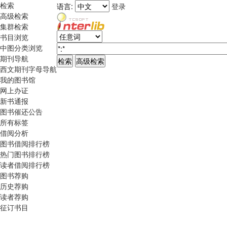
检索
语言:
登录
高级检索
集群检索
书目浏览
中图分类浏览
期刊导航
西文期刊字母导航
我的图书馆
网上办证
新书通报
图书催还公告
所有标签
借阅分析
图书借阅排行榜
热门图书排行榜
读者借阅排行榜
图书荐购
历史荐购
读者荐购
征订书目