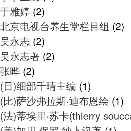
于雅婷
(2)
北京电视台养生堂栏目组
(2)
吴永志
(2)
吴永志著
(2)
张晔
(2)
(日)细部千晴主编
(1)
(比)萨沙弗拉斯·迪布恩绘
(1)
(法)蒂埃里·苏卡(thierry souc
(美)加里·保罗·纳卜汉著
(1)