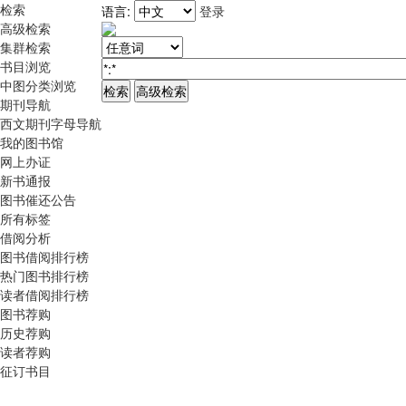
检索
语言:
登录
高级检索
集群检索
书目浏览
中图分类浏览
期刊导航
西文期刊字母导航
我的图书馆
网上办证
新书通报
图书催还公告
所有标签
借阅分析
图书借阅排行榜
热门图书排行榜
读者借阅排行榜
图书荐购
历史荐购
读者荐购
征订书目