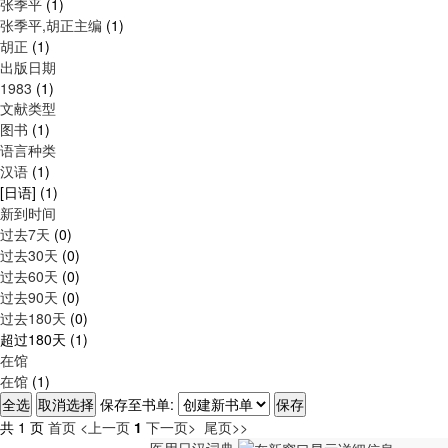
张季平
(1)
张季平,胡正主编
(1)
胡正
(1)
出版日期
1983
(1)
文献类型
图书
(1)
语言种类
汉语
(1)
[日语]
(1)
新到时间
过去7天
(0)
过去30天
(0)
过去60天
(0)
过去90天
(0)
过去180天
(0)
超过180天
(1)
在馆
在馆
(1)
保存至书单:
共 1 页
首页
<上一页
1
下一页>
尾页>>
医用日汉词典