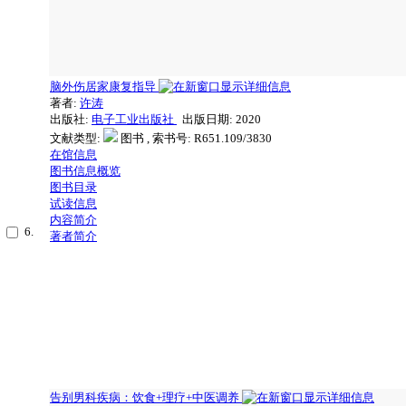
脑外伤居家康复指导
著者:
许涛
出版社:
电子工业出版社
出版日期: 2020
文献类型:
图书 , 索书号:
R651.109/3830
在馆信息
图书信息概览
图书目录
试读信息
内容简介
6.
著者简介
告别男科疾病：饮食+理疗+中医调养