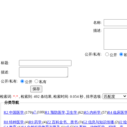
名称:
描述:
公开/私有:
公开
标题:
描述:
公开/私有:
公开
私有
检索词:
*:*
, 检索到: 492 条结果, 检索时间: 0.054 秒 , 排序选项:
分类导航
r7
(109)
R2 中国医学
(179)
R1 预防医学,卫生学
(62)
R5 内科学
(57)
R4 临床医
R8 特种医学
(4)
R9 药学
(4)
Z2 百科全书、类书
(3)
G2 信息与知识传播
(2)
J2 
q9
(1)