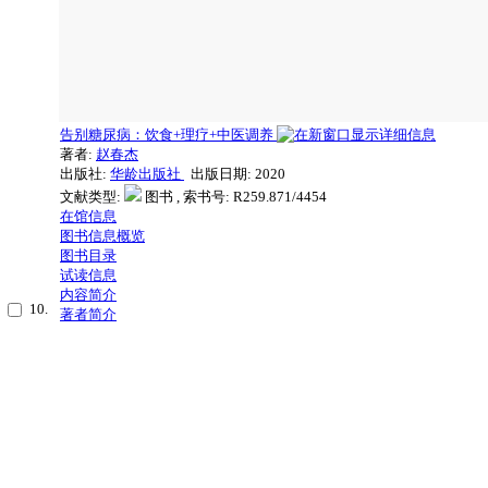
告别糖尿病：饮食+理疗+中医调养
著者:
赵春杰
出版社:
华龄出版社
出版日期: 2020
文献类型:
图书 , 索书号:
R259.871/4454
在馆信息
图书信息概览
图书目录
试读信息
内容简介
10.
著者简介