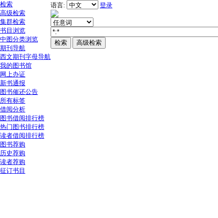
检索
语言:
登录
高级检索
集群检索
书目浏览
中图分类浏览
期刊导航
西文期刊字母导航
我的图书馆
网上办证
新书通报
图书催还公告
所有标签
借阅分析
图书借阅排行榜
热门图书排行榜
读者借阅排行榜
图书荐购
历史荐购
读者荐购
征订书目