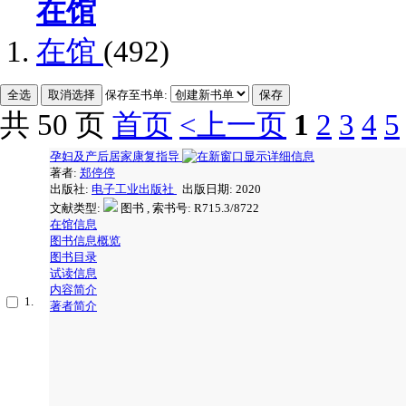
在馆
在馆
(492)
保存至书单:
共 50 页
首页
<上一页
1
2
3
4
5
孕妇及产后居家康复指导
著者:
郑停停
出版社:
电子工业出版社
出版日期: 2020
文献类型:
图书 , 索书号:
R715.3/8722
在馆信息
图书信息概览
图书目录
试读信息
内容简介
1.
著者简介