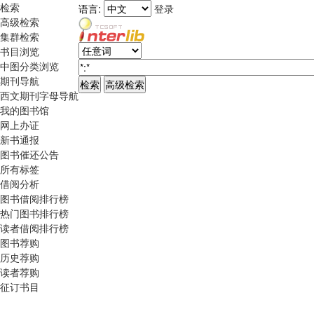
检索
语言:
登录
高级检索
集群检索
书目浏览
中图分类浏览
期刊导航
西文期刊字母导航
我的图书馆
网上办证
新书通报
图书催还公告
所有标签
借阅分析
图书借阅排行榜
热门图书排行榜
读者借阅排行榜
图书荐购
历史荐购
读者荐购
征订书目