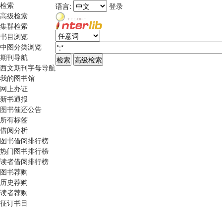
检索
语言:
登录
高级检索
集群检索
书目浏览
中图分类浏览
期刊导航
西文期刊字母导航
我的图书馆
网上办证
新书通报
图书催还公告
所有标签
借阅分析
图书借阅排行榜
热门图书排行榜
读者借阅排行榜
图书荐购
历史荐购
读者荐购
征订书目