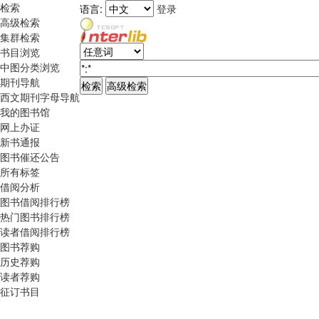
检索
语言:
登录
高级检索
集群检索
书目浏览
中图分类浏览
期刊导航
西文期刊字母导航
我的图书馆
网上办证
新书通报
图书催还公告
所有标签
借阅分析
图书借阅排行榜
热门图书排行榜
读者借阅排行榜
图书荐购
历史荐购
读者荐购
征订书目