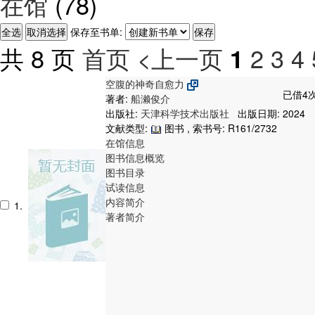
在馆
(78)
保存至书单:
共 8 页
首页
<上一页
2
3
4
1
空腹的神奇自愈力
已借4次
著者:
船濑俊介
出版社:
天津科学技术出版社
出版日期: 2024
文献类型:
图书 , 索书号:
R161/2732
在馆信息
图书信息概览
图书目录
试读信息
内容简介
1.
著者简介