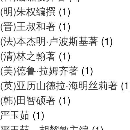
(明)朱权编撰
(1)
(晋)王叔和著
(1)
(法)本杰明·卢波斯基著
(1)
(清)林之翰著
(1)
(美)德鲁·拉姆齐著
(1)
(英)亚历山德拉·海明丝莉著
(1
(韩)田智硕著
(1)
严玉茹
(1)
严玉茹，胡耀敏主编
(1)