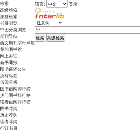
检索
语言:
登录
高级检索
集群检索
书目浏览
中图分类浏览
期刊导航
西文期刊字母导航
我的图书馆
网上办证
新书通报
图书催还公告
所有标签
借阅分析
图书借阅排行榜
热门图书排行榜
读者借阅排行榜
图书荐购
历史荐购
读者荐购
征订书目