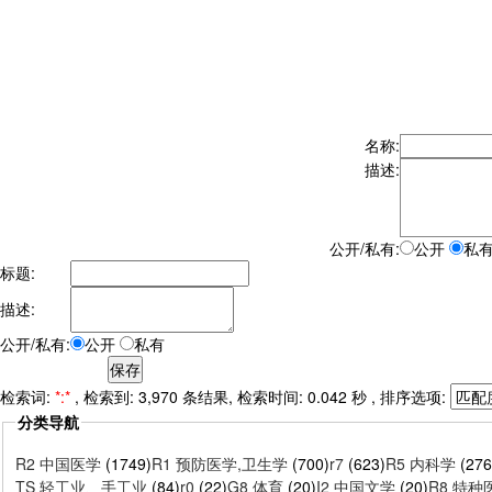
名称:
描述:
公开/私有:
公开
私
标题:
描述:
公开/私有:
公开
私有
检索词:
*:*
, 检索到: 3,970 条结果, 检索时间: 0.042 秒 , 排序选项:
分类导航
R2 中国医学
(1749)
R1 预防医学,卫生学
(700)
r7
(623)
R5 内科学
(276
TS 轻工业、手工业
(84)
r0
(22)
G8 体育
(20)
I2 中国文学
(20)
R8 特