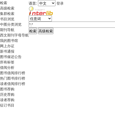
检索
语言:
登录
高级检索
集群检索
书目浏览
中图分类浏览
期刊导航
西文期刊字母导航
我的图书馆
网上办证
新书通报
图书催还公告
所有标签
借阅分析
图书借阅排行榜
热门图书排行榜
读者借阅排行榜
图书荐购
历史荐购
读者荐购
征订书目