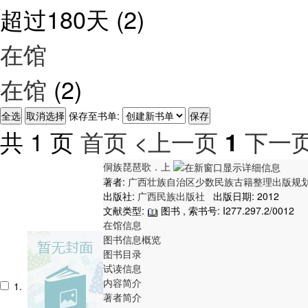
超过180天
(2)
在馆
在馆
(2)
保存至书单:
共 1 页
首页
<上一页
下一页
1
侗族琵琶歌．上
著者:
广西壮族自治区少数民族古籍整理出版规
出版社:
广西民族出版社
出版日期: 2012
文献类型:
图书 , 索书号:
I277.297.2/0012
在馆信息
图书信息概览
图书目录
试读信息
内容简介
1.
著者简介