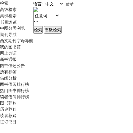
检索
语言:
登录
高级检索
集群检索
书目浏览
中图分类浏览
期刊导航
西文期刊字母导航
我的图书馆
网上办证
新书通报
图书催还公告
所有标签
借阅分析
图书借阅排行榜
热门图书排行榜
读者借阅排行榜
图书荐购
历史荐购
读者荐购
征订书目