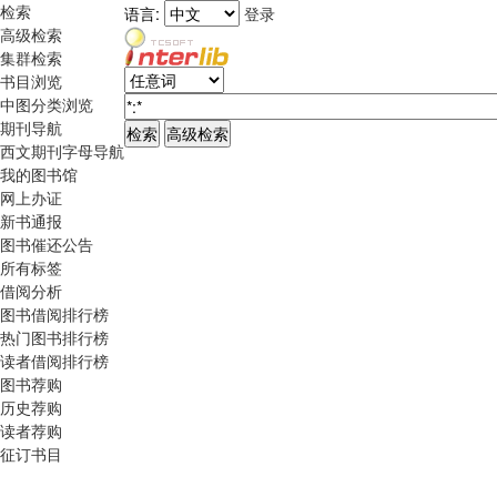
检索
语言:
登录
高级检索
集群检索
书目浏览
中图分类浏览
期刊导航
西文期刊字母导航
我的图书馆
网上办证
新书通报
图书催还公告
所有标签
借阅分析
图书借阅排行榜
热门图书排行榜
读者借阅排行榜
图书荐购
历史荐购
读者荐购
征订书目