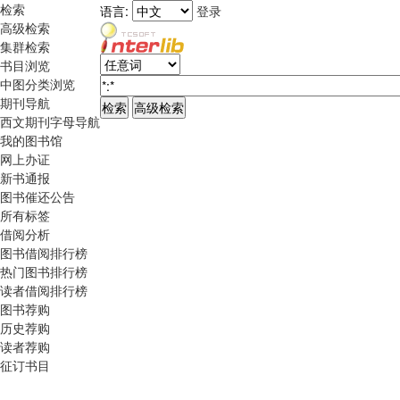
检索
语言:
登录
高级检索
集群检索
书目浏览
中图分类浏览
期刊导航
西文期刊字母导航
我的图书馆
网上办证
新书通报
图书催还公告
所有标签
借阅分析
图书借阅排行榜
热门图书排行榜
读者借阅排行榜
图书荐购
历史荐购
读者荐购
征订书目