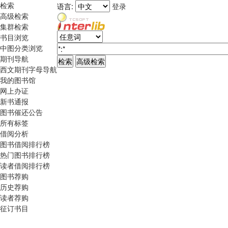
检索
语言:
登录
高级检索
集群检索
书目浏览
中图分类浏览
期刊导航
西文期刊字母导航
我的图书馆
网上办证
新书通报
图书催还公告
所有标签
借阅分析
图书借阅排行榜
热门图书排行榜
读者借阅排行榜
图书荐购
历史荐购
读者荐购
征订书目