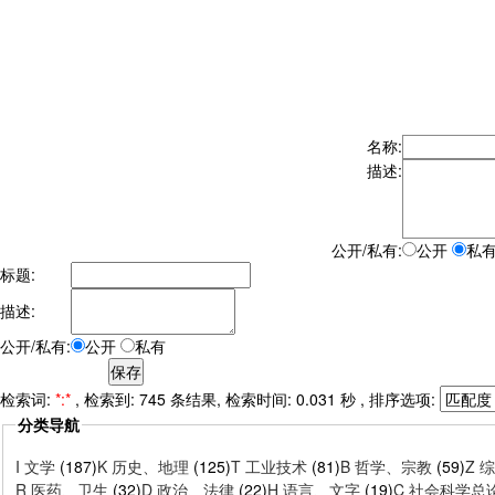
名称:
描述:
公开/私有:
公开
私
标题:
描述:
公开/私有:
公开
私有
检索词:
*:*
, 检索到: 745 条结果, 检索时间: 0.031 秒 , 排序选项:
分类导航
I 文学
(187)
K 历史、地理
(125)
T 工业技术
(81)
B 哲学、宗教
(59)
Z 
R 医药、卫生
(32)
D 政治、法律
(22)
H 语言、文字
(19)
C 社会科学总