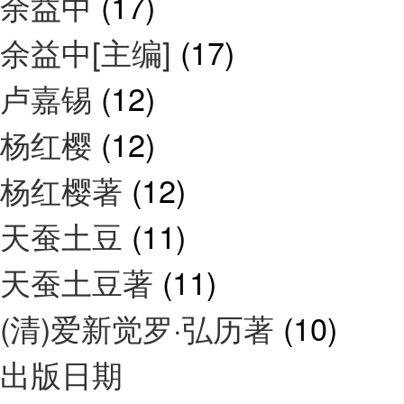
余益中
(17)
余益中[主编]
(17)
卢嘉锡
(12)
杨红樱
(12)
杨红樱著
(12)
天蚕土豆
(11)
天蚕土豆著
(11)
(清)爱新觉罗·弘历著
(10)
出版日期