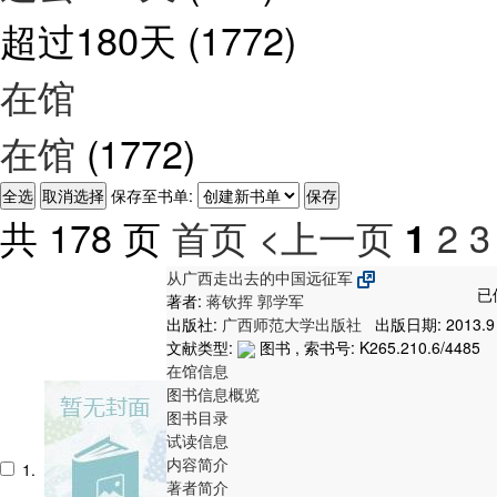
超过180天
(1772)
在馆
在馆
(1772)
保存至书单:
共 178 页
首页
<上一页
2
3
1
从广西走出去的中国远征军
已
著者:
蒋钦挥
郭学军
出版社:
广西师范大学出版社
出版日期: 2013.9
文献类型:
图书 , 索书号:
K265.210.6/4485
在馆信息
图书信息概览
图书目录
试读信息
内容简介
1.
著者简介