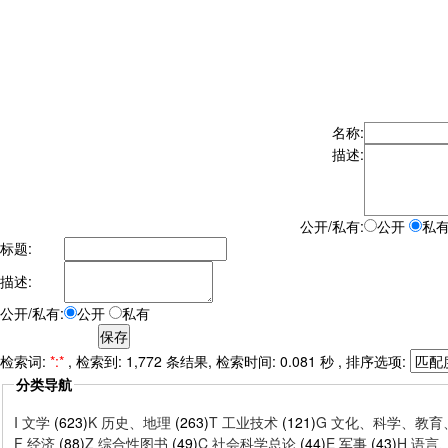
名称:
描述:
公开/私有:
公开
私
标题:
描述:
公开/私有:
公开
私有
检索词:
*:*
, 检索到: 1,772 条结果, 检索时间: 0.081 秒 , 排序选项:
分类导航
I 文学
(623)
K 历史、地理
(263)
T 工业技术
(121)
G 文化、科学、教
F 经济
(88)
Z 综合性图书
(49)
C 社会科学总论
(44)
E 军事
(43)
H 语言