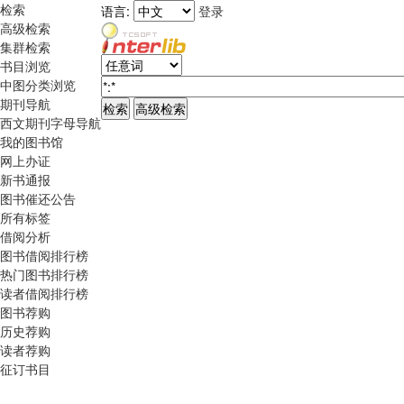
检索
语言:
登录
高级检索
集群检索
书目浏览
中图分类浏览
期刊导航
西文期刊字母导航
我的图书馆
网上办证
新书通报
图书催还公告
所有标签
借阅分析
图书借阅排行榜
热门图书排行榜
读者借阅排行榜
图书荐购
历史荐购
读者荐购
征订书目