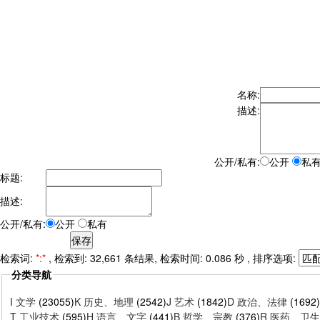
名称:
描述:
公开/私有:
公开
私
标题:
描述:
公开/私有:
公开
私有
检索词:
*:*
, 检索到: 32,661 条结果, 检索时间: 0.086 秒 , 排序选项:
分类导航
I 文学
(23055)
K 历史、地理
(2542)
J 艺术
(1842)
D 政治、法律
(1692)
T 工业技术
(595)
H 语言、文字
(441)
B 哲学、宗教
(376)
R 医药、卫