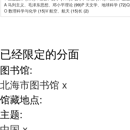
A 马列主义、毛泽东思想、邓小平理论
(99)
P 天文学、地球科学
(72)
Q
O 数理科学与化学
(15)
V 航空、航天
(15)
长
(2)
已经限定的分面
图书馆:
北海市图书馆
x
馆藏地点:
主题:
中国
x