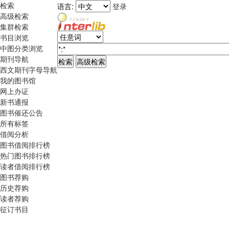
检索
语言:
登录
高级检索
集群检索
书目浏览
中图分类浏览
期刊导航
西文期刊字母导航
我的图书馆
网上办证
新书通报
图书催还公告
所有标签
借阅分析
图书借阅排行榜
热门图书排行榜
读者借阅排行榜
图书荐购
历史荐购
读者荐购
征订书目