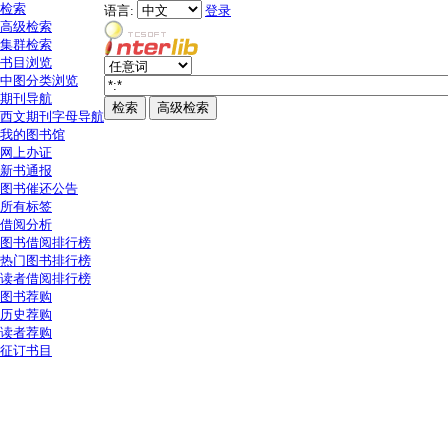
检索
语言:
登录
高级检索
集群检索
书目浏览
中图分类浏览
期刊导航
西文期刊字母导航
我的图书馆
网上办证
新书通报
图书催还公告
所有标签
借阅分析
图书借阅排行榜
热门图书排行榜
读者借阅排行榜
图书荐购
历史荐购
读者荐购
征订书目