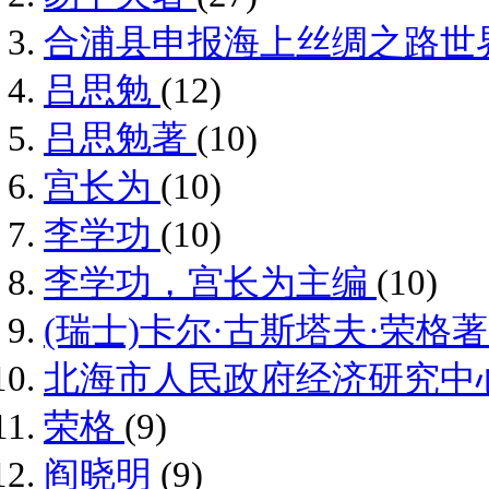
合浦县申报海上丝绸之路世
吕思勉
(12)
吕思勉著
(10)
宫长为
(10)
李学功
(10)
李学功，宫长为主编
(10)
(瑞士)卡尔·古斯塔夫·荣格
北海市人民政府经济研究中
荣格
(9)
阎晓明
(9)