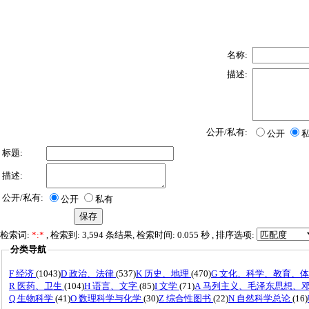
名称:
描述:
公开/私有:
公开
标题:
描述:
公开/私有:
公开
私有
检索词:
*:*
, 检索到: 3,594 条结果, 检索时间: 0.055 秒 , 排序选项:
分类导航
F 经济
(1043)
D 政治、法律
(537)
K 历史、地理
(470)
G 文化、科学、教育、
R 医药、卫生
(104)
H 语言、文字
(85)
I 文学
(71)
A 马列主义、毛泽东思想、
Q 生物科学
(41)
O 数理科学与化学
(30)
Z 综合性图书
(22)
N 自然科学总论
(16)