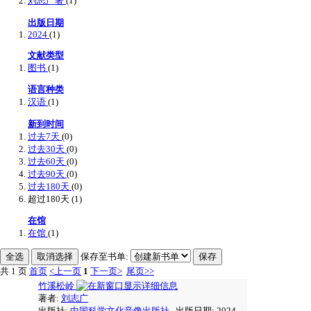
刘志广著
(1)
出版日期
2024
(1)
文献类型
图书
(1)
语言种类
汉语
(1)
新到时间
过去7天
(0)
过去30天
(0)
过去60天
(0)
过去90天
(0)
过去180天
(0)
超过180天
(1)
在馆
在馆
(1)
保存至书单:
共 1 页
首页
<上一页
1
下一页>
尾页>>
竹溪松岭
著者:
刘志广
出版社:
中国科学文化音像出版社
出版日期: 2024