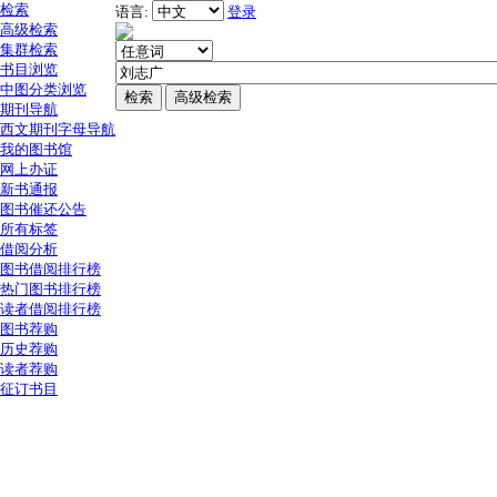
检索
语言:
登录
高级检索
集群检索
书目浏览
中图分类浏览
期刊导航
西文期刊字母导航
我的图书馆
网上办证
新书通报
图书催还公告
所有标签
借阅分析
图书借阅排行榜
热门图书排行榜
读者借阅排行榜
图书荐购
历史荐购
读者荐购
征订书目