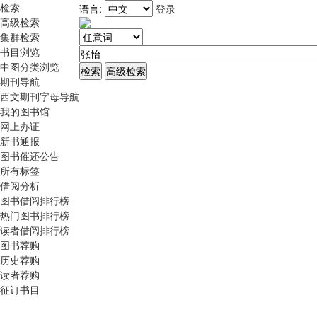
检索
语言:
登录
高级检索
集群检索
书目浏览
中图分类浏览
期刊导航
西文期刊字母导航
我的图书馆
网上办证
新书通报
图书催还公告
所有标签
借阅分析
图书借阅排行榜
热门图书排行榜
读者借阅排行榜
图书荐购
历史荐购
读者荐购
征订书目