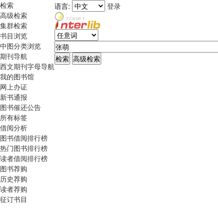
检索
语言:
登录
高级检索
集群检索
书目浏览
中图分类浏览
期刊导航
西文期刊字母导航
我的图书馆
网上办证
新书通报
图书催还公告
所有标签
借阅分析
图书借阅排行榜
热门图书排行榜
读者借阅排行榜
图书荐购
历史荐购
读者荐购
征订书目