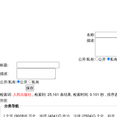
名称:
描述:
公开/私有:
公开
私
标题:
描述:
公开/私有:
公开
私有
检索词:
人民出版社
, 检索到: 25,161 条结果, 检索时间: 0.101 秒 , 排序
势图
分类导航
I 文学
(9028)
K 历史、地理
(4041)
D 政治、法律
(2504)
G 文化、科学