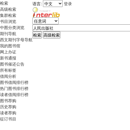
检索
语言:
登录
高级检索
集群检索
书目浏览
中图分类浏览
期刊导航
西文期刊字母导航
我的图书馆
网上办证
新书通报
图书催还公告
所有标签
借阅分析
图书借阅排行榜
热门图书排行榜
读者借阅排行榜
图书荐购
历史荐购
读者荐购
征订书目