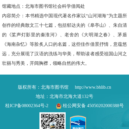
馆藏地点：北海市图书馆社会科学借阅处
内容简介：本书精选中国现代著名作家以“山河湖海”为主题所
创作的经典散文三十七篇，包括郁达夫的《皋亭山》、朱自清
的《桨声灯影里的秦淮河》、老舍的《大明湖之春》、茅盾
《海南杂忆》等脍炙人口的名篇，这些佳作借景抒情，意蕴悠
远，充分展现了汉语的洗练与华美，帮助读者感受祖国山河之
壮丽与秀美，开阔胸襟，领略自然的伟大。
版权所有：北海市图书馆
http://www.bhlib.cn
地址：北海市北海大道132号
桂ICP备08002364号-2
桂公网安备 45050202000388号