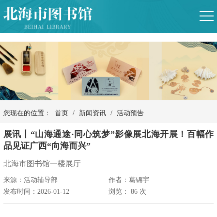
您现在的位置：
首页
/
新闻资讯
/
活动预告
展讯丨“山海通途·同心筑梦”影像展北海开展！百幅作
品见证广西“向海而兴”
北海市图书馆一楼展厅
来源：活动辅导部
作者：葛锦宇
发布时间：2026-01-12
浏览：
86
次