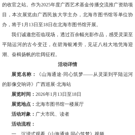
的收官之站。作为2025年度广西艺术基金传播交流推广资助项
目，本次展览由广西民族大学主办，北海市图书馆等单位协
办，将于1月13日至18日在北海市图书馆开展。
我们诚邀您莅临现场，透过百余幅光影作品，感受灵渠至
平陆运河的古今变迁，在碧海银滩旁，见证八桂大地凭海迎
潮、奋楫扬帆的壮阔征程。
活动详情
展览名称：
《山海通途·同心筑梦——从灵渠到平陆运河
的影像交响诗》广西巡展·北海站
展览时间：
2026年1月13日至18日
展览地点：
北海市图书馆一楼展厅
活动对象：
广大市民、读者
活动流程：
一、沉浸式观看《山海通途.同心筑梦》视频