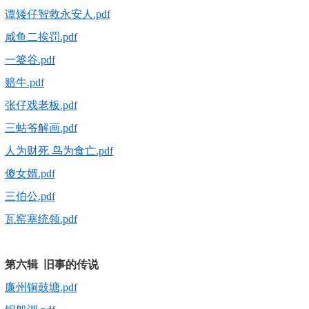
谭矮仔智救永安人.pdf
咸鱼二挨罚.pdf
一篓谷.pdf
赔牛.pdf
张仔戏老板.pdf
三蛄爷解画.pdf
人为财死 鸟为食亡.pdf
傻女婿.pdf
三伯公.pdf
瓦窑塞统领.pdf
第六辑 旧事的传说
廉州铜鼓塘.pdf