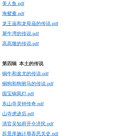
美人鱼.pdf
海鸳鸯.pdf
龙王庙和龙母庙的传说.pdf
犀牛湾的传说.pdf
高高墩的传说.pdf
第四辑 本土的传说
铜牛和蚩尤的传说.pdf
铜狗和狗驸马的传说.pdf
国宝铜凤灯.pdf
东山寺灵钟传奇.pdf
山寺虎迹后.pdf
清官吴知府开仓济民.pdf
苏景庠施计辱弄恶关史.pdf