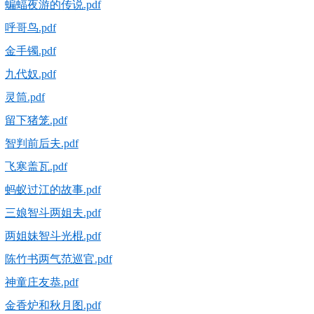
蝙蝠夜游的传说.pdf
呼哥鸟.pdf
金手镯.pdf
九代奴.pdf
灵筒.pdf
留下猪笼.pdf
智判前后夫.pdf
飞寒盖瓦.pdf
蚂蚁过江的故事.pdf
三娘智斗两姐夫.pdf
两姐妹智斗光棍.pdf
陈竹书两气范巡官.pdf
神童庄友恭.pdf
金香炉和秋月图.pdf