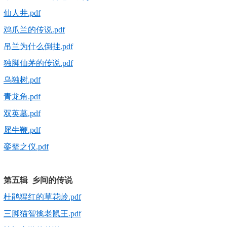
仙人井.pdf
鸡爪兰的传说.pdf
吊兰为什么倒挂.pdf
独脚仙茅的传说.pdf
乌独树.pdf
青龙角.pdf
双英墓.pdf
犀牛鞭.pdf
銮辇之仪.pdf
第五辑 乡间的传说
杜鹃猩红的草花岭.pdf
三脚猫智擒老鼠王.pdf