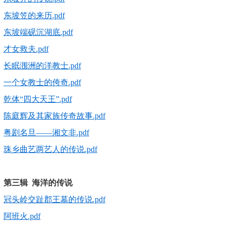
东坡笠的来历.pdf
东坡端砚沉湖底.pdf
才女救夫.pdf
长眠涠洲的洋教士.pdf
一个女教士的侉奇.pdf
乾体“四大天王”.pdf
陈庭辉及其家族传奇故事.pdf
粤剧名旦——湘文非.pdf
珠乡曲艺两艺人的传说.pdf
第三辑 海洋的传说
冠头岭交趾郡王墓的传说.pdf
阿班火.pdf