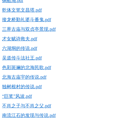
铜船湖.pdf
乾体文笔文昌塔.pdf
接龙桥勤礼婆斗番鬼.pdf
三界古庙与双贞亭景现.pdf
才女赋诗救夫.pdf
六湖垌的传说.pdf
吴道传斗法社王.pdf
色彩斑斓的北海民歌.pdf
北海古庙宇的传说.pdf
独树根村的传说.pdf
“巨奖”风波.pdf
不肖之子与不肖之父.pdf
南流江石的发现与传说.pdf