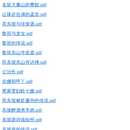
名留大廉山的费贻.pdf
让珠还合浦的孟尝.pdf
苏东坡与珍珠酒.pdf
鲁班与龙女.pdf
鲁班的传说.pdf
鲁班东山寺造梁.pdf
苏东坡东山寺访禅.pdf
公治长.pdf
吉娜和甲丫.pdf
疍家贤妇欧七嫂.pdf
苏东坡被贬廉州的传说.pdf
东坡醉酒煮羊肉.pdf
东坡题诗戏知州.pdf
东坡井的传说.pdf